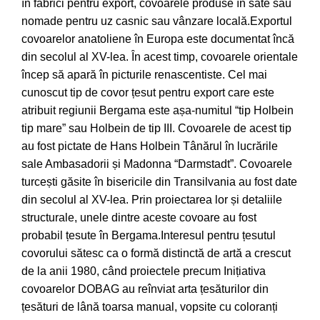
în fabrici pentru export, covoarele produse în sate sau
nomade pentru uz casnic sau vânzare locală.Exportul
covoarelor anatoliene în Europa este documentat încă
din secolul al XV-lea. În acest timp, covoarele orientale
încep să apară în picturile renascentiste. Cel mai
cunoscut tip de covor țesut pentru export care este
atribuit regiunii Bergama este așa-numitul “tip Holbein
tip mare” sau Holbein de tip III. Covoarele de acest tip
au fost pictate de Hans Holbein Tânărul în lucrările
sale Ambasadorii și Madonna “Darmstadt”. Covoarele
turcești găsite în bisericile din Transilvania au fost date
din secolul al XV-lea. Prin proiectarea lor și detaliile
structurale, unele dintre aceste covoare au fost
probabil țesute în Bergama.Interesul pentru țesutul
covorului sătesc ca o formă distinctă de artă a crescut
de la anii 1980, când proiectele precum Inițiativa
covoarelor DOBAG au reînviat arta țesăturilor din
țesături de lână toarsa manual, vopsite cu coloranți