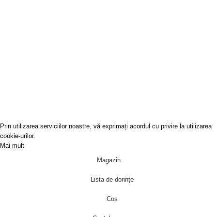
GALERIA BUHARA
SRL
J40/9003/2010
RO27411962
Covoare-Online
2022
Prin utilizarea serviciilor noastre, vă exprimați acordul cu privire la utilizarea
cookie-urilor.
Mai mult
Acceptă
Magazin
Lista de dorințe
Coș