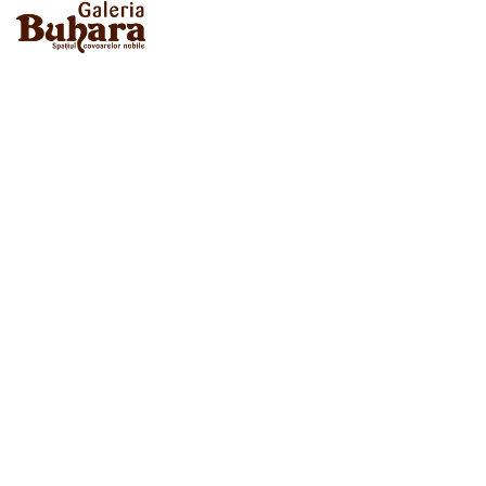
Magazinul Meu
Despre noi
Termeni si Conditii
Politica de Confidentialitate
Contact
Evenimente