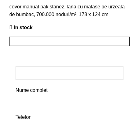
covor manual pakistanez, lana cu matase pe urzeala
de bumbac, 700.000 noduri/m², 178 x 124 cm
In stock
ADD TO CART
Rezerva in showroom
Nume complet
Telefon