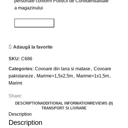
personale conform
Politicii de Confidentialitate
a magazinului
Adaugă la favorite
SKU:
C686
Categories:
Covoare din lana si matase
,
Covoare
pakistaneze
,
Marime>1,5x2,5m
,
Marime>1x1,5m
,
Marimi
Share:
DESCRIPTION
ADDITIONAL INFORMATION
REVIEWS (0)
TRANSPORT SI LIVRARE
Description
Description