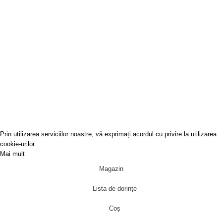
GALERIA BUHARA
SRL
J40/9003/2010
RO27411962
Covoare-Online
2022
Prin utilizarea serviciilor noastre, vă exprimați acordul cu privire la utilizarea
cookie-urilor.
Mai mult
Acceptă
Magazin
Lista de dorințe
Coș