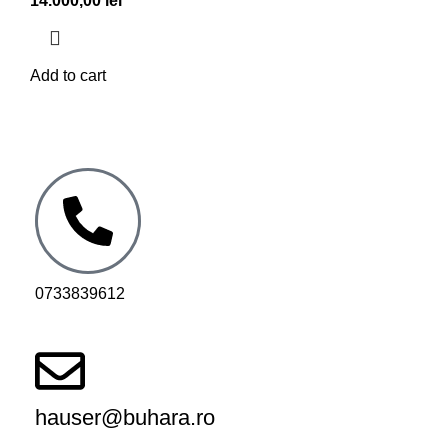
14.000,00
lei
Add to cart
0733839612
hauser@buhara.ro