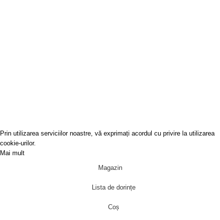
GALERIA BUHARA
SRL
J40/9003/2010
RO27411962
Covoare-Online
2022
Prin utilizarea serviciilor noastre, vă exprimați acordul cu privire la utilizarea
cookie-urilor.
Mai mult
Acceptă
Magazin
Lista de dorințe
Coș