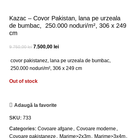
Kazac – Covor Pakistan, lana pe urzeala
de bumbac, 250.000 noduri/m², 306 x 249
cm
7.500,00
lei
9.750,00
lei
covor pakistanez, lana pe urzeala de bumbac,
250.000 noduri/m², 306 x 249 cm
Out of stock
Adaugă la favorite
SKU:
733
Categories:
Covoare afgane
,
Covoare moderne
,
Covoare pakistaneze
,
Marime>2x3m
,
Marime>3x4m
,