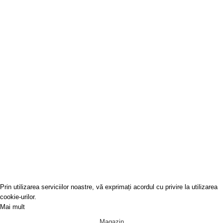
Informatii Livrare
Licitatii
Date Comerciale
GALERIA BUHARA
SRL
J40/9003/2010
RO27411962
Covoare-Online
2022
Prin utilizarea serviciilor noastre, vă exprimați acordul cu privire la utilizarea
cookie-urilor.
Mai mult
Acceptă
Magazin