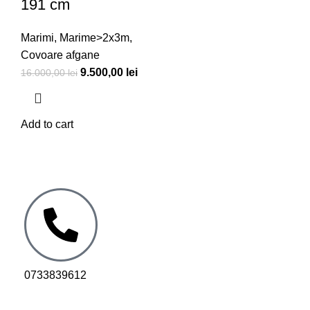
191 cm
Marimi
,
Marime>2x3m
,
Covoare afgane
9.500,00
lei
16.000,00
lei
Add to cart
0733839612