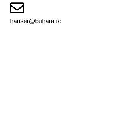
hauser@buhara.ro
Magazinul Meu
Despre noi
Termeni si Conditii