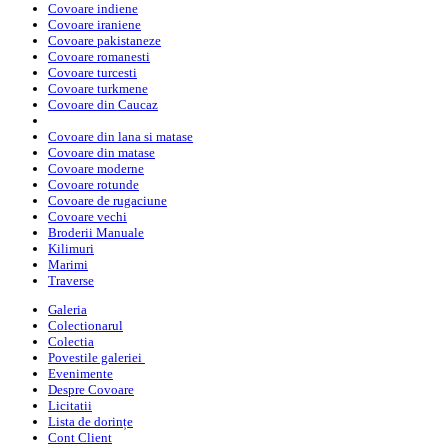
Covoare indiene
Covoare iraniene
Covoare pakistaneze
Covoare romanesti
Covoare turcesti
Covoare turkmene
Covoare din Caucaz
Covoare din lana si matase
Covoare din matase
Covoare moderne
Covoare rotunde
Covoare de rugaciune
Covoare vechi
Broderii Manuale
Kilimuri
Marimi
Traverse
Galeria
Colectionarul
Colectia
Povestile galeriei
Evenimente
Despre Covoare
Licitatii
Lista de dorințe
Cont Client