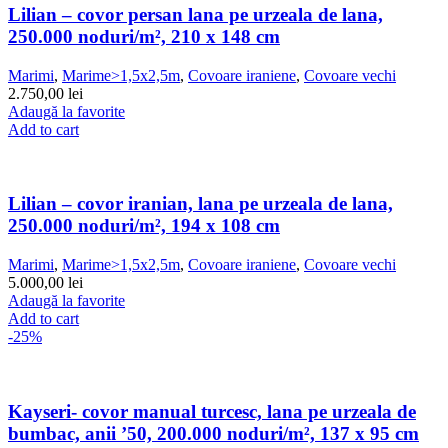
Lilian – covor persan lana pe urzeala de lana,
250.000 noduri/m², 210 x 148 cm
Marimi
,
Marime>1,5x2,5m
,
Covoare iraniene
,
Covoare vechi
2.750,00
lei
Adaugă la favorite
Add to cart
Lilian – covor iranian, lana pe urzeala de lana,
250.000 noduri/m², 194 x 108 cm
Marimi
,
Marime>1,5x2,5m
,
Covoare iraniene
,
Covoare vechi
5.000,00
lei
Adaugă la favorite
Add to cart
-25%
Kayseri- covor manual turcesc, lana pe urzeala de
bumbac, anii ’50, 200.000 noduri/m², 137 x 95 cm