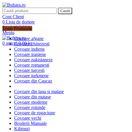
Caută
Cont Client
0
Lista de dorințe
0
articol
0,00
lei
Toate Produsele
Meniu
Covoare afgane
0
articol
0,00
lei
Covoare chinezesti
Covoare indiene
Covoare iraniene
Covoare pakistaneze
Covoare romanesti
Covoare turcesti
Covoare turkmene
Covoare din Caucaz
Covoare din lana si matase
Covoare din matase
Covoare moderne
Covoare rotunde
Covoare de rugaciune
Covoare vechi
Broderii Manuale
Kilimuri