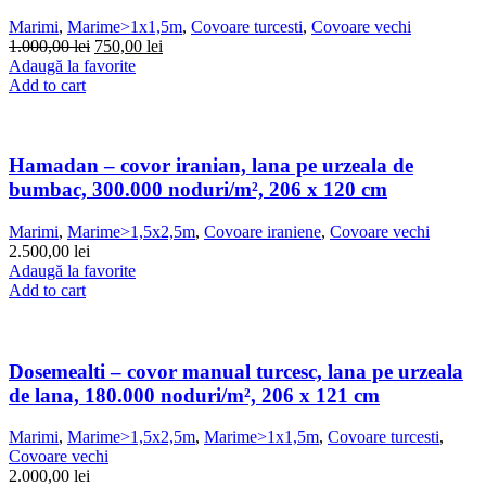
Marimi
,
Marime>1x1,5m
,
Covoare turcesti
,
Covoare vechi
1.000,00
lei
750,00
lei
Adaugă la favorite
Add to cart
Hamadan – covor iranian, lana pe urzeala de
bumbac, 300.000 noduri/m², 206 x 120 cm
Marimi
,
Marime>1,5x2,5m
,
Covoare iraniene
,
Covoare vechi
2.500,00
lei
Adaugă la favorite
Add to cart
Dosemealti – covor manual turcesc, lana pe urzeala
de lana, 180.000 noduri/m², 206 x 121 cm
Marimi
,
Marime>1,5x2,5m
,
Marime>1x1,5m
,
Covoare turcesti
,
Covoare vechi
2.000,00
lei