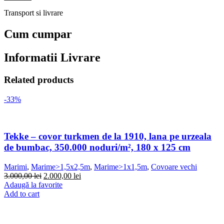
Transport si livrare
Cum cumpar
Informatii Livrare
Related products
-33%
Tekke – covor turkmen de la 1910, lana pe urzeala
de bumbac, 350.000 noduri/m², 180 x 125 cm
Marimi
,
Marime>1,5x2,5m
,
Marime>1x1,5m
,
Covoare vechi
3.000,00
lei
2.000,00
lei
Adaugă la favorite
Add to cart