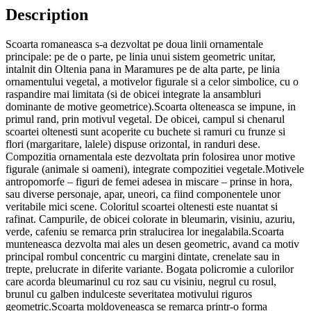
Description
Scoarta romaneasca s-a dezvoltat pe doua linii ornamentale
principale: pe de o parte, pe linia unui sistem geometric unitar,
intalnit din Oltenia pana in Maramures pe de alta parte, pe linia
ornamentului vegetal, a motivelor figurale si a celor simbolice, cu o
raspandire mai limitata (si de obicei integrate la ansambluri
dominante de motive geometrice).Scoarta olteneasca se impune, in
primul rand, prin motivul vegetal. De obicei, campul si chenarul
scoartei oltenesti sunt acoperite cu buchete si ramuri cu frunze si
flori (margaritare, lalele) dispuse orizontal, in randuri dese.
Compozitia ornamentala este dezvoltata prin folosirea unor motive
figurale (animale si oameni), integrate compozitiei vegetale.Motivele
antropomorfe – figuri de femei adesea in miscare – prinse in hora,
sau diverse personaje, apar, uneori, ca fiind componentele unor
veritabile mici scene. Coloritul scoartei oltenesti este nuantat si
rafinat. Campurile, de obicei colorate in bleumarin, visiniu, azuriu,
verde, cafeniu se remarca prin stralucirea lor inegalabila.Scoarta
munteneasca dezvolta mai ales un desen geometric, avand ca motiv
principal rombul concentric cu margini dintate, crenelate sau in
trepte, prelucrate in diferite variante. Bogata policromie a culorilor
care acorda bleumarinul cu roz sau cu visiniu, negrul cu rosul,
brunul cu galben indulceste severitatea motivului riguros
geometric.Scoarta moldoveneasca se remarca printr-o forma