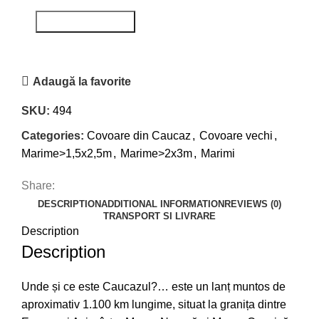
Adaugă la favorite
SKU:
494
Categories:
Covoare din Caucaz
,
Covoare vechi
,
Marime>1,5x2,5m
,
Marime>2x3m
,
Marimi
Share:
DESCRIPTION
ADDITIONAL INFORMATION
REVIEWS (0)
TRANSPORT SI LIVRARE
Description
Description
Unde și ce este Caucazul?… este un lanț muntos de
aproximativ 1.100 km lungime, situat la granița dintre