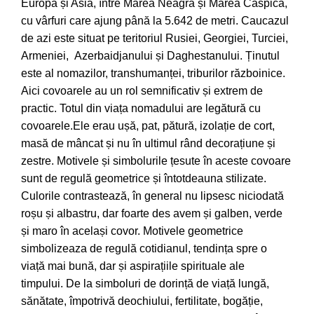
Europa și Asia, între Marea Neagră și Marea Caspică,
cu vârfuri care ajung până la 5.642 de metri. Caucazul
de azi este situat pe teritoriul Rusiei, Georgiei, Turciei,
Armeniei, Azerbaidjanului și Daghestanului. Ținutul
este al nomazilor, transhumanței, triburilor războinice.
Aici covoarele au un rol semnificativ și extrem de
practic. Totul din viața nomadului are legătură cu
covoarele.Ele erau ușă, pat, pătură, izolație de cort,
masă de mâncat și nu în ultimul rând decorațiune și
zestre. Motivele și simbolurile țesute în aceste covoare
sunt de regulă geometrice și întotdeauna stilizate.
Culorile contrastează, în general nu lipsesc niciodată
roșu și albastru, dar foarte des avem și galben, verde
și maro în același covor. Motivele geometrice
simbolizeaza de regulă cotidianul, tendința spre o
viață mai bună, dar și aspirațiile spirituale ale
timpului. De la simboluri de dorință de viață lungă,
sănătate, împotrivă deochiului, fertilitate, bogăție,