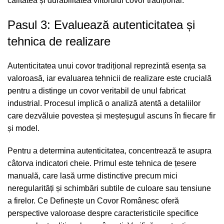
calitatea și durabilitatea viitorului covor tradițional.
Pasul 3: Evaluează autenticitatea și
tehnica de realizare
Autenticitatea unui covor tradițional reprezintă esența sa
valoroasă, iar evaluarea tehnicii de realizare este crucială
pentru a distinge un covor veritabil de unul fabricat
industrial. Procesul implică o analiză atentă a detaliilor
care dezvăluie povestea și meșteșugul ascuns în fiecare fir
și model.
Pentru a determina autenticitatea, concentrează te asupra
câtorva indicatori cheie. Primul este tehnica de țesere
manuală, care lasă urme distinctive precum mici
neregularități și schimbări subtile de culoare sau tensiune
a firelor.
Ce Definește un Covor Românesc
oferă
perspective valoroase despre caracteristicile specifice