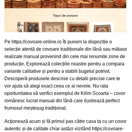
Pe
https://covoare-online.ro
îți punem la dispoziție o
selecție atentă de covoare tradiționale din lână sau mătase
realizate manual provenind din cele mai renumite zone de
producție. Explorează colecțiile noastre pentru a compara
variante calitative și pentru a stabili bugetul potrivit.
Descoperă produsele descrise cu detalii precise care te
vor ajuta să alegi exact ceea ce ai nevoie. Nu rata
oportunitatea să verifici exemplul de Kilim Scoarta – covor
românesc lucrat manual din lână care ilustrează perfect
frumosul meșteșug tradițional.
Acționează acum și fă primul pas către casa ta cu un covor
autentic și de calitate chiar astăzi vizitând
https://covoare-