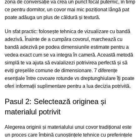
zona de conversație va crea un punct focal puternic, în timp
ce pentru dormitor, un covor mai mic poziționat lângă pat
poate adăuga un plus de căldură și textură.
Un sfat practic: folosește tehnica de vizualizare cu bandă
adezivă. Înainte de a cumpăra covorul, marchează cu
bandă adezivă pe podea dimensiunile estimate pentru a
vedea exact cum se va integra în cameră. Această metodă
simplă te va ajuta să evalalizezi potrivirea perfectă și să
eviți greșelile comune de dimensionare.
7 diferențe
esențiale între covoare rotunde vs dreptunghiulare
îți poate
oferi informații suplimentare pentru a lua decizia potrivită.
Pasul 2: Selectează originea și
materialul potrivit
Alegerea originii și materialului unui covor tradițional este
un proces care îmbină cunoștințele tehnice cu preferințele