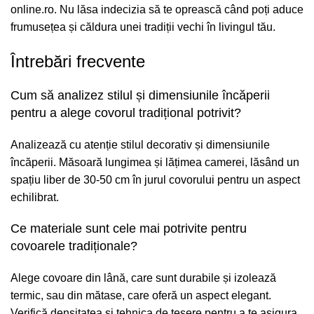
online.ro
. Nu lăsa indecizia să te oprească când poți aduce
frumusețea și căldura unei tradiții vechi în livingul tău.
Întrebări frecvente
Cum să analizez stilul și dimensiunile încăperii
pentru a alege covorul tradițional potrivit?
Analizează cu atenție stilul decorativ și dimensiunile
încăperii. Măsoară lungimea și lățimea camerei, lăsând un
spațiu liber de 30-50 cm în jurul covorului pentru un aspect
echilibrat.
Ce materiale sunt cele mai potrivite pentru
covoarele tradiționale?
Alege covoare din lână, care sunt durabile și izolează
termic, sau din mătase, care oferă un aspect elegant.
Verifică densitatea și tehnica de țesere pentru a te asigura