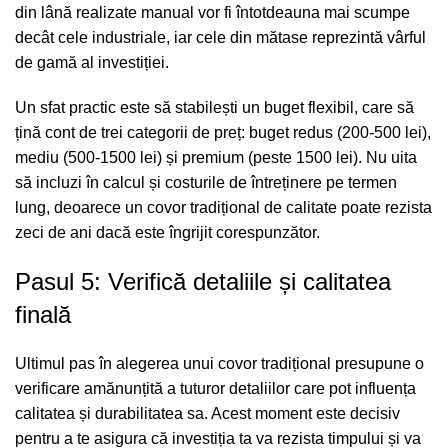
din lână realizate manual vor fi întotdeauna mai scumpe
decât cele industriale, iar cele din mătase reprezintă vârful
de gamă al investiției.
Un sfat practic este să stabilești un buget flexibil, care să
țină cont de trei categorii de preț: buget redus (200-500 lei),
mediu (500-1500 lei) și premium (peste 1500 lei). Nu uita
să incluzi în calcul și costurile de întreținere pe termen
lung, deoarece un covor tradițional de calitate poate rezista
zeci de ani dacă este îngrijit corespunzător.
Pasul 5: Verifică detaliile și calitatea
finală
Ultimul pas în alegerea unui covor tradițional presupune o
verificare amănunțită a tuturor detaliilor care pot influența
calitatea și durabilitatea sa. Acest moment este decisiv
pentru a te asigura că investiția ta va rezista timpului și va