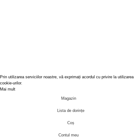
GALERIA BUHARA
SRL
J40/9003/2010
RO27411962
Covoare-Online
2022
Prin utilizarea serviciilor noastre, vă exprimați acordul cu privire la utilizarea
cookie-urilor.
Mai mult
Acceptă
Magazin
Lista de dorințe
Coș
Contul meu