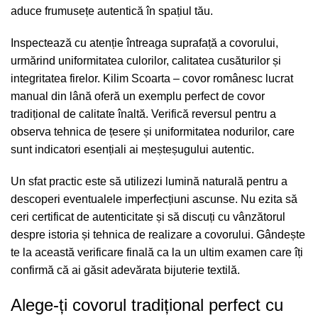
aduce frumusețe autentică în spațiul tău.
Inspectează cu atenție întreaga suprafață a covorului,
urmărind uniformitatea culorilor, calitatea cusăturilor și
integritatea firelor.
Kilim Scoarta – covor românesc lucrat
manual din lână
oferă un exemplu perfect de covor
tradițional de calitate înaltă. Verifică reversul pentru a
observa tehnica de țesere și uniformitatea nodurilor, care
sunt indicatori esențiali ai meșteșugului autentic.
Un sfat practic este să utilizezi lumină naturală pentru a
descoperi eventualele imperfecțiuni ascunse. Nu ezita să
ceri certificat de autenticitate și să discuți cu vânzătorul
despre istoria și tehnica de realizare a covorului. Gândește
te la această verificare finală ca la un ultim examen care îți
confirmă că ai găsit adevărata bijuterie textilă.
Alege-ți covorul tradițional perfect cu