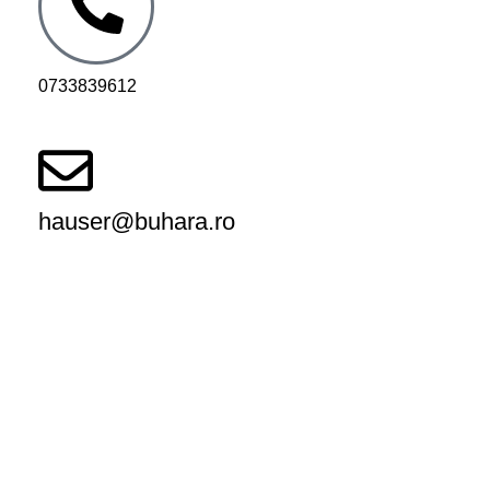
0733839612
hauser@buhara.ro
Magazinul Meu