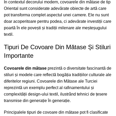
În contextul decorului modern,
covoarele din mătase de tip
Oriental
sunt considerate adevărate obiecte de artă care
pot transforma complet aspectul unei camere. Ele nu sunt
doar acoperitoare pentru podea, ci adevărate investiții care
poartă în ele povești și tradiții milenare ale meșteșugului
textil.
Tipuri De Covoare Din Mătase Și Stiluri
Importante
Covoarele din mătase
prezintă o diversitate fascinantă de
stiluri și modele care reflectă bogăția tradițiilor culturale ale
diferitelor regiuni.
Covoarele din Mătase ale Turciei
reprezintă un exemplu perfect al rafinamentului și
complexității design-ului textil, ilustrând tehnici de țesere
transmise din generație în generație.
Principalele tipuri de covoare din mătase pot fi clasificate