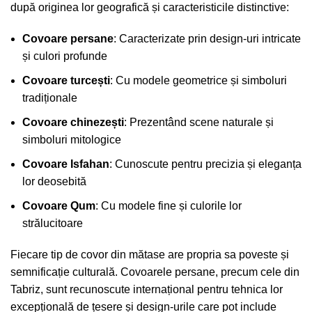
după originea lor geografică și caracteristicile distinctive:
Covoare persane
: Caracterizate prin design-uri intricate
și culori profunde
Covoare turcești
: Cu modele geometrice și simboluri
tradiționale
Covoare chinezești
: Prezentând scene naturale și
simboluri mitologice
Covoare Isfahan
: Cunoscute pentru precizia și eleganța
lor deosebită
Covoare Qum
: Cu modele fine și culorile lor
strălucitoare
Fiecare tip de covor din mătase are propria sa poveste și
semnificație culturală.
Covoarele persane, precum cele din
Tabriz
, sunt recunoscute internațional pentru tehnica lor
excepțională de țesere și design-urile care pot include