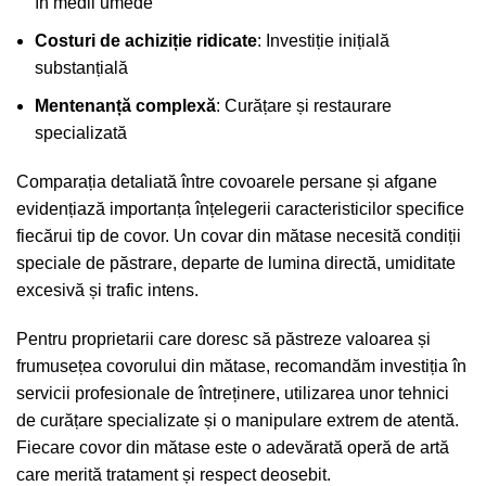
în medii umede
Costuri de achiziție ridicate
: Investiție inițială
substanțială
Mentenanță complexă
: Curățare și restaurare
specializată
Comparația detaliată între covoarele persane și afgane
evidențiază importanța înțelegerii caracteristicilor specifice
fiecărui tip de covor. Un covar din mătase necesită condiții
speciale de păstrare, departe de lumina directă, umiditate
excesivă și trafic intens.
Pentru proprietarii care doresc să păstreze valoarea și
frumusețea covorului din mătase, recomandăm investiția în
servicii profesionale de întreținere, utilizarea unor tehnici
de curățare specializate și o manipulare extrem de atentă.
Fiecare covor din mătase este o adevărată operă de artă
care merită tratament și respect deosebit.