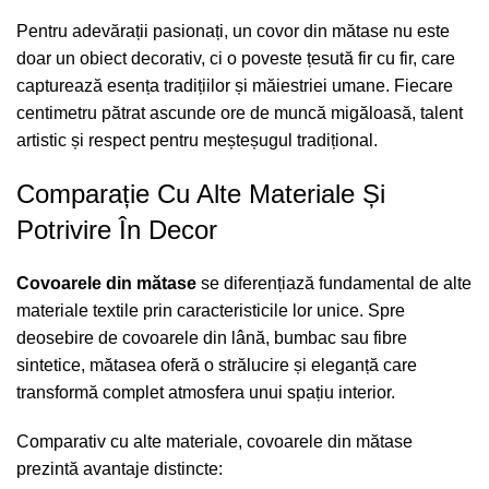
Pentru adevărații pasionați, un covor din mătase nu este
doar un obiect decorativ, ci o poveste țesută fir cu fir, care
capturează esența tradițiilor și măiestriei umane. Fiecare
centimetru pătrat ascunde ore de muncă migăloasă, talent
artistic și respect pentru meșteșugul tradițional.
Comparație Cu Alte Materiale Și
Potrivire În Decor
Covoarele din mătase
se diferențiază fundamental de alte
materiale textile prin caracteristicile lor unice. Spre
deosebire de covoarele din lână, bumbac sau fibre
sintetice, mătasea oferă o strălucire și eleganță care
transformă complet atmosfera unui spațiu interior.
Comparativ cu alte materiale, covoarele din mătase
prezintă avantaje distincte: