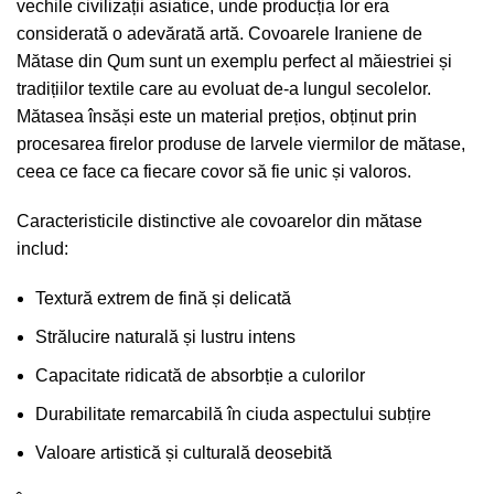
vechile civilizații asiatice, unde producția lor era
considerată o adevărată artă.
Covoarele Iraniene de
Mătase din Qum
sunt un exemplu perfect al măiestriei și
tradițiilor textile care au evoluat de-a lungul secolelor.
Mătasea însăși este un material prețios, obținut prin
procesarea firelor produse de larvele viermilor de mătase,
ceea ce face ca fiecare covor să fie unic și valoros.
Caracteristicile distinctive ale covoarelor din mătase
includ:
Textură extrem de fină și delicată
Strălucire naturală și lustru intens
Capacitate ridicată de absorbție a culorilor
Durabilitate remarcabilă în ciuda aspectului subțire
Valoare artistică și culturală deosebită