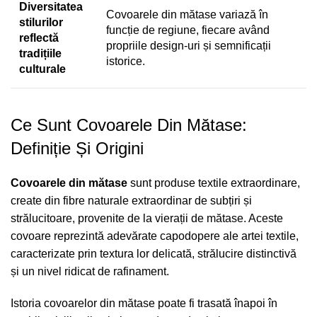
Diversitatea
Covoarele din mătase variază în
stilurilor
funcție de regiune, fiecare având
reflectă
propriile design-uri și semnificații
tradițiile
istorice.
culturale
Ce Sunt Covoarele Din Mătase:
Definiție Și Origini
Covoarele din mătase
sunt produse textile extraordinare,
create din fibre naturale extraordinar de subțiri și
strălucitoare, provenite de la vierații de mătase. Aceste
covoare reprezintă adevărate capodopere ale artei textile,
caracterizate prin textura lor delicată, strălucire distinctivă
și un nivel ridicat de rafinament.
Istoria covoarelor din mătase poate fi trasată înapoi în