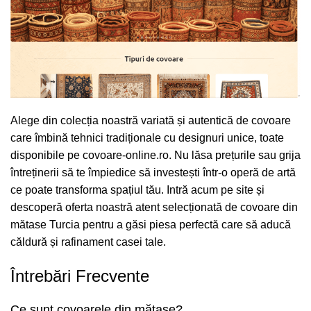
Alege din colecția noastră variată și autentică de covoare
care îmbină tehnici tradiționale cu designuri unice, toate
disponibile pe
covoare-online.ro
. Nu lăsa prețurile sau grija
întreținerii să te împiedice să investești într-o operă de artă
ce poate transforma spațiul tău. Intră acum pe site și
descoperă oferta noastră atent selecționată de covoare din
mătase Turcia pentru a găsi piesa perfectă care să aducă
căldură și rafinament casei tale.
Întrebări Frecvente
Ce sunt covoarele din mătase?