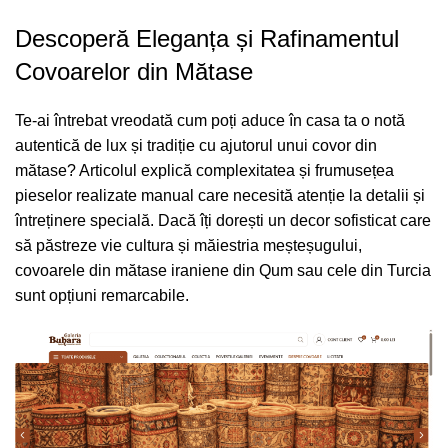
Descoperă Eleganța și Rafinamentul
Covoarelor din Mătase
Te-ai întrebat vreodată cum poți aduce în casa ta o notă
autentică de lux și tradiție cu ajutorul unui covor din
mătase? Articolul explică complexitatea și frumusețea
pieselor realizate manual care necesită atenție la detalii și
întreținere specială. Dacă îți dorești un decor sofisticat care
să păstreze vie cultura și măiestria meșteșugului,
covoarele din mătase iraniene din Qum sau cele din Turcia
sunt opțiuni remarcabile.