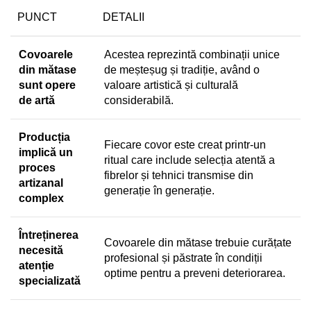
PUNCT
DETALII
Covoarele
Acestea reprezintă combinații unice
din mătase
de meșteșug și tradiție, având o
sunt opere
valoare artistică și culturală
de artă
considerabilă.
Producția
Fiecare covor este creat printr-un
implică un
ritual care include selecția atentă a
proces
fibrelor și tehnici transmise din
artizanal
generație în generație.
complex
Întreținerea
Covoarele din mătase trebuie curățate
necesită
profesional și păstrate în condiții
atenție
optime pentru a preveni deteriorarea.
specializată