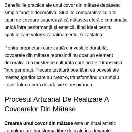
Beneficiile practice ale unui covor din mătase depășesc
simpla funcție decorativă.
Studiile comparative cu alte
tipuri de covoare
sugerează că mătasea oferă o combinație
unică între performanță și estetică, fiind ideal pentru
spațiile care valorează rafinamentul și calitatea.
Pentru proprietarii care caută o investiție durabilă,
covoarele din mătase reprezintă nu doar un element
decorativ, ci o moștenire culturală care poate fi transmisă
între generații. Fiecare țesătură poartă în ea povești ale
meșteșugarilor care au creat-o, transformând un simplu
covor într-o operă de artă vie și respirândă.
Procesul Artizanal De Realizare A
Covoarelor Din Mătase
Crearea unui covor din mătase
este un ritual artistic
complex care transformă fibre delicate în adevărate