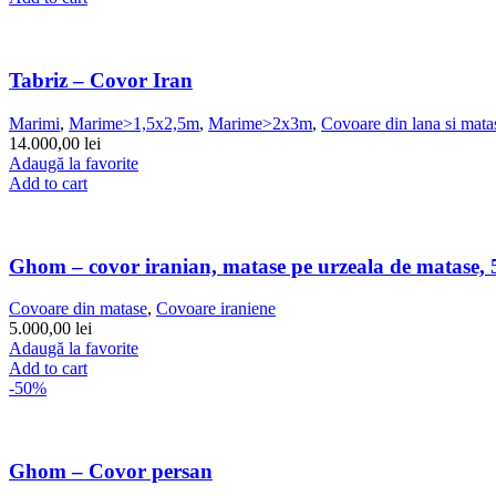
Tabriz – Covor Iran
Marimi
,
Marime>1,5x2,5m
,
Marime>2x3m
,
Covoare din lana si mata
14.000,00
lei
Adaugă la favorite
Add to cart
Ghom – covor iranian, matase pe urzeala de matase,
Covoare din matase
,
Covoare iraniene
5.000,00
lei
Adaugă la favorite
Add to cart
-50%
Ghom – Covor persan