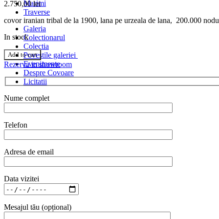
Marimi
2.750,00
lei
Traverse
covor iranian tribal de la 1900, lana pe urzeala de lana, 200.000 nod
Galeria
In stock
Colectionarul
Colectia
Afshar
Add to cart
Povestile galeriei
-
Evenimente
Rezerva in showroom
covor
Despre Covoare
iranian
Licitatii
tribal
de
Nume complet
la
1900,
lana
Telefon
pe
urzeala
de
Adresa de email
lana,
200.000
noduri/m²,
Data vizitei
158
x
120
Mesajul tău (opțional)
cm