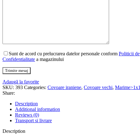
quantity
Sunt de acord cu prelucrarea datelor personale conform
Politicii de
Confidentialitate
a magazinului
Adaugă la favorite
SKU:
393
Categories:
Covoare iraniene
,
Covoare vechi
,
Marime>1x
Share:
Description
Additional information
Reviews (0)
Transport si livrare
Description