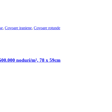
se
,
Covoare iraniene
,
Covoare rotunde
 500.000 noduri/m², 78 x 59cm