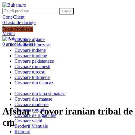
Caută
Cont Client
0
Lista de dorințe
0
articol
0,00
lei
Toate Produsele
Meniu
Covoare afgane
0
articol
0,00
lei
Covoare chinezesti
Covoare indiene
Covoare iraniene
Covoare pakistaneze
Covoare romanesti
Covoare turcesti
Covoare turkmene
Covoare din Caucaz
Covoare din lana si matase
Covoare din matase
Covoare moderne
Afshar – covor iranian tribal de
Covoare rotunde
Covoare de rugaciune
cm
Covoare vechi
Broderii Manuale
Kilimuri