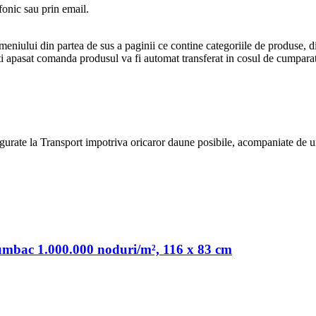
fonic sau prin email.
a meniului din partea de sus a paginii ce contine categoriile de produse, d
i apasat comanda produsul va fi automat transferat in cosul de cumparat
urate la Transport impotriva oricaror daune posibile, acompaniate de un
bumbac 1.000.000 noduri/m², 116 x 83 cm