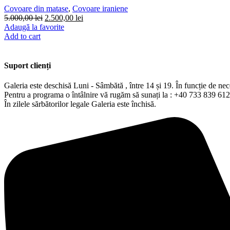
Covoare din matase
,
Covoare iraniene
5.000,00
lei
2.500,00
lei
Adaugă la favorite
Add to cart
Suport clienți
Galeria este deschisă Luni - Sâmbătă , între 14 și 19. În funcție de ne
Pentru a programa o întâlnire vă rugăm să sunați la : +40 733 839 612
În zilele sărbătorilor legale Galeria este închisă.