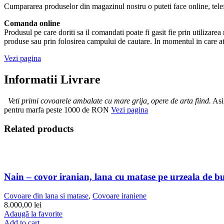
Cumpararea produselor din magazinul nostru o puteti face online, tele
Comanda online
Produsul pe care doriti sa il comandati poate fi gasit fie prin utilizare
produse sau prin folosirea campului de cautare. In momentul in care at
Vezi pagina
Informatii Livrare
Veti primi covoarele ambalate cu mare grija, opere de arta fiind.
Asig
pentru marfa peste 1000 de RON
Vezi pagina
Related products
Nain – covor iranian, lana cu matase pe urzeala de 
Covoare din lana si matase
,
Covoare iraniene
8.000,00
lei
Adaugă la favorite
Add to cart