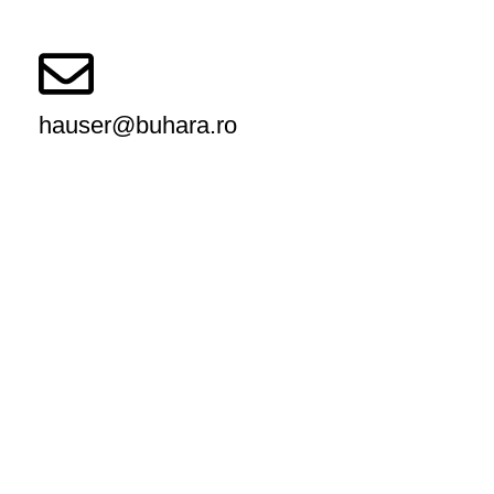
hauser@buhara.ro
Magazinul Meu
Despre noi