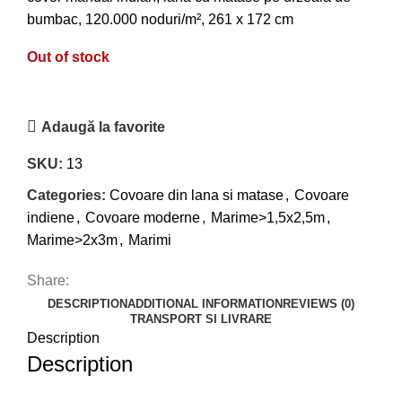
bumbac, 120.000 noduri/m², 261 x 172 cm
Out of stock
Adaugă la favorite
SKU:
13
Categories:
Covoare din lana si matase
,
Covoare
indiene
,
Covoare moderne
,
Marime>1,5x2,5m
,
Marime>2x3m
,
Marimi
Share:
DESCRIPTION
ADDITIONAL INFORMATION
REVIEWS (0)
TRANSPORT SI LIVRARE
Description
Description