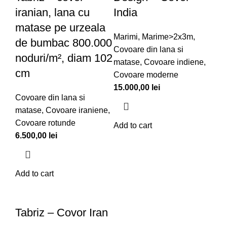
iranian, lana cu
India
matase pe urzeala
Marimi
,
Marime>2x3m
,
de bumbac 800.000
Covoare din lana si
noduri/m², diam 102
matase
,
Covoare indiene
,
cm
Covoare moderne
15.000,00
lei
Covoare din lana si
matase
,
Covoare iraniene
,
Covoare rotunde
Add to cart
6.500,00
lei
Add to cart
Tabriz – Covor Iran