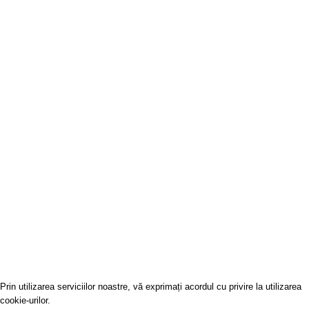
Informatii Livrare
Licitatii
Date Comerciale
GALERIA BUHARA
SRL
J40/9003/2010
RO27411962
Covoare-Online
2022
Prin utilizarea serviciilor noastre, vă exprimați acordul cu privire la utilizarea
cookie-urilor.