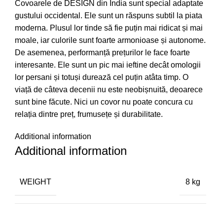
Covoarele de DESIGN din India sunt special adaptate
gustului occidental. Ele sunt un răspuns subtil la piata
moderna. Plusul lor tinde să fie puțin mai ridicat și mai
moale, iar culorile sunt foarte armonioase și autonome.
De asemenea, performanță prețurilor le face foarte
interesante. Ele sunt un pic mai ieftine decât omologii
lor persani și totuși durează cel puțin atâta timp. O
viață de câteva decenii nu este neobișnuită, deoarece
sunt bine făcute. Nici un covor nu poate concura cu
relația dintre preț, frumusețe și durabilitate.
Additional information
Additional information
WEIGHT
8 kg