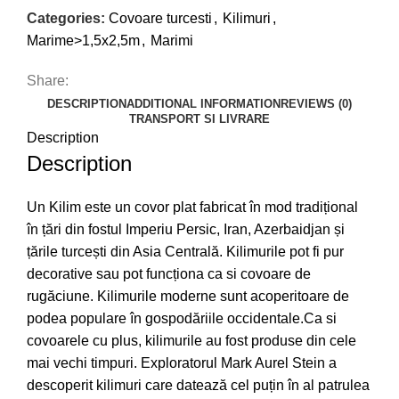
Categories:
Covoare turcesti
,
Kilimuri
,
Marime>1,5x2,5m
,
Marimi
Share:
DESCRIPTION
ADDITIONAL INFORMATION
REVIEWS (0)
TRANSPORT SI LIVRARE
Description
Description
Un Kilim este un covor plat fabricat în mod tradițional
în țări din fostul Imperiu Persic, Iran, Azerbaidjan și
țările turcești din Asia Centrală. Kilimurile pot fi pur
decorative sau pot funcționa ca si covoare de
rugăciune. Kilimurile moderne sunt acoperitoare de
podea populare în gospodăriile occidentale.Ca si
covoarele cu plus, kilimurile au fost produse din cele
mai vechi timpuri. Exploratorul Mark Aurel Stein a
descoperit kilimuri care datează cel puțin în al patrulea