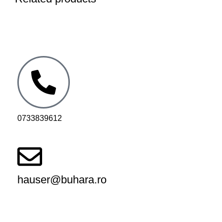
0733839612
hauser@buhara.ro