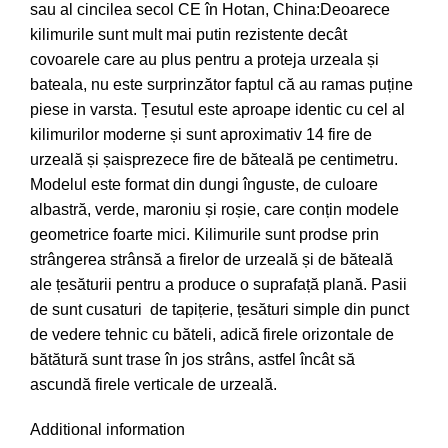
sau al cincilea secol CE în Hotan, China:Deoarece
kilimurile sunt mult mai putin rezistente decât
covoarele care au plus pentru a proteja urzeala și
bateala, nu este surprinzător faptul că au ramas puține
piese in varsta. Țesutul este aproape identic cu cel al
kilimurilor moderne și sunt aproximativ 14 fire de
urzeală și șaisprezece fire de băteală pe centimetru.
Modelul este format din dungi înguste, de culoare
albastră, verde, maroniu și roșie, care conțin modele
geometrice foarte mici. Kilimurile sunt prodse prin
strângerea strânsă a firelor de urzeală și de băteală
ale țesăturii pentru a produce o suprafață plană. Pasii
de sunt cusaturi de tapițerie, țesături simple din punct
de vedere tehnic cu băteli, adică firele orizontale de
bătătură sunt trase în jos strâns, astfel încât să
ascundă firele verticale de urzeală.
Additional information