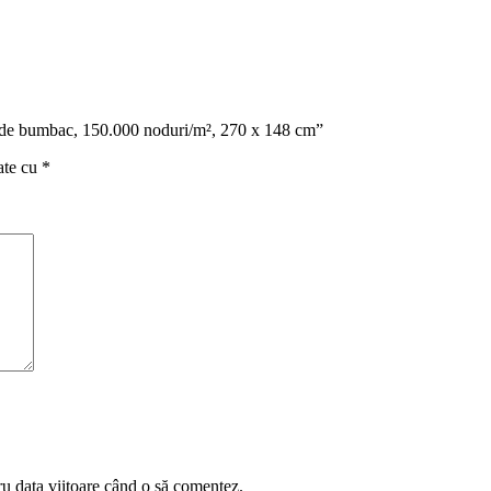
ala de bumbac, 150.000 noduri/m², 270 x 148 cm”
ate cu
*
ru data viitoare când o să comentez.