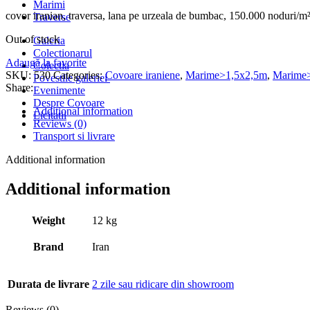
Marimi
covor iranian, traversa, lana pe urzeala de bumbac, 150.000 noduri/m
Traverse
Out of stock
Galeria
Colectionarul
Adaugă la favorite
Colectia
SKU:
530
Categories:
Covoare iraniene
,
Marime>1,5x2,5m
,
Marime
Povestile galeriei
Share:
Evenimente
Despre Covoare
Additional information
Licitatii
Reviews (0)
Transport si livrare
Additional information
Additional information
Weight
12 kg
Brand
Iran
Durata de livrare
2 zile sau ridicare din showroom
Reviews (0)