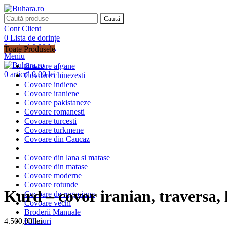
Caută
Cont Client
0
Lista de dorințe
0
articol
0,00
lei
Toate Produsele
Meniu
Covoare afgane
0
articol
0,00
lei
Covoare chinezesti
Sold out
Covoare indiene
Covoare iraniene
Covoare pakistaneze
Covoare romanesti
Covoare turcesti
Covoare turkmene
Covoare din Caucaz
Covoare din lana si matase
Covoare din matase
Covoare moderne
Covoare rotunde
Kurd – covor iranian, traversa,
Covoare de rugaciune
Covoare vechi
Broderii Manuale
4.500,00
lei
Kilimuri